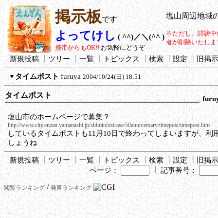
掲示板
塩山周辺地域
です
よってけし
※ただし、誹謗中
( ^^)／＼(^^ )
者が削除いたしま
携帯からもOK
!!
お気軽にどうぞ
新規投稿
┃
ツリー
┃
一覧
┃
トピックス
┃
検索
┃
設定
┃
旧掲
▼
タイムポスト
furuya
2004/10/24(日) 18:51
タイムポスト
furu
塩山市のホームページで募集？
http://www.city.enzan.yamanashi.jp/shimin/osirase/50anniversary/timepost/timepost.htm
しているタイムポストも11月10日で終わってしまいますが、利
しょうね
新規投稿
┃
ツリー
┃
一覧
┃
トピックス
┃
検索
┃
設定
┃
旧掲
┃
ページ：
記事番号：
/
閲覧ランキング
発言ランキング